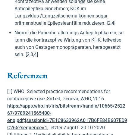
Kontrazeptiva anwenden solange sie keine
Antiepileptika einnehmen; KOK im
Langzyklus-/Langzeitschema können sogar
prämenstruelle Epilepsieanfälle reduzieren. [2,4]
Nimmt die Patientin allerdings Antiepileptika ein, so
kann die kontrazeptive Wirkung von KHK, teilweise
auch von Gestagenmonopräparaten, herabgesetzt
sein. [2,3,4]
Referenzen
[1] WHO: Selected practice recommendations for
contraceptive use. 3rd ed, Geneva, WHO, 2016.
https://apps.who.int/iris/bitstream/handle/10665/2522
67/9789241565400-
eng.pdf;jsessionid=7E1C8633962A017B6FE84B607ED9
C265?sequence=1
, letzter Zugriff: 20.10.2020.
[2] Römer T. Medical eligibility for contraception in