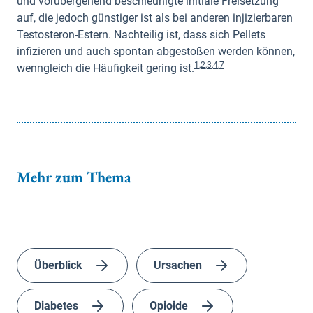
und vorübergehend beschleunigte initiale Freisetzung
auf, die jedoch günstiger ist als bei anderen injizierbaren
Testosteron-Estern. Nachteilig ist, dass sich Pellets
infizieren und auch spontan abgestoßen werden können,
1
,
2
,
3
,
4
,
7
wenngleich die Häufigkeit gering ist.
Mehr zum Thema
Überblick
Ursachen
Diabetes
Opioide