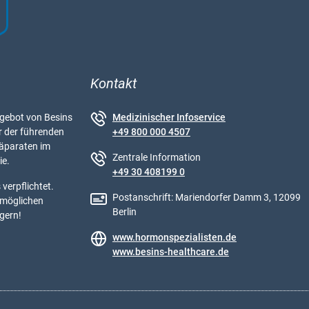
Kontakt
ebot von Besins
Medizinischer Infoservice
r der führenden
+49 800 000 4507
äparaten im
Zentrale Information
ie.
+49 30 408199 0
verpflichtet.
Postanschrift: Mariendorfer Damm 3, 12099
tmöglichen
Berlin
 gern!
www.hormonspezialisten.de
www.besins-healthcare.de