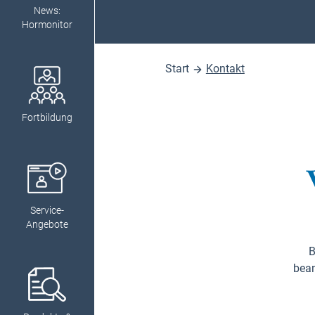
News:
Hormonitor
Start
Kontakt
Fortbildung
Service-
Angebote
B
bean