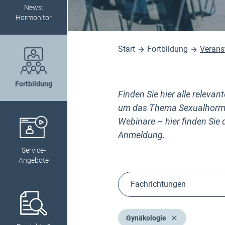
News:
Hormonitor
Start
Fortbildung
Verans
Fortbildung
Finden Sie hier alle releva
um das Thema Sexualhormo
Webinare – hier finden Sie d
Anmeldung.
Service-
Angebote
Fachrichtungen
Gynäkologie