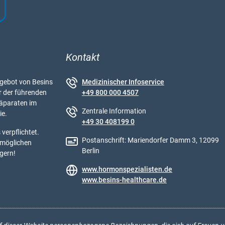
Kontakt
ebot von Besins
Medizinischer Infoservice
r der führenden
+49 800 000 4507
äparaten im
Zentrale Information
ie.
+49 30 408199 0
verpflichtet.
Postanschrift: Mariendorfer Damm 3, 12099
tmöglichen
Berlin
 gern!
www.hormonspezialisten.de
www.besins-healthcare.de