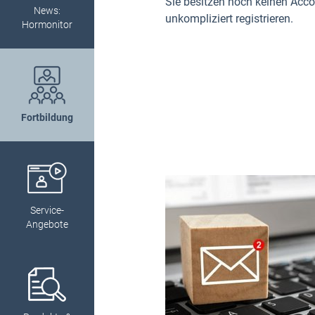
Sie besitzen noch keinen Acc
News:
unkompliziert registrieren.
Hormonitor
Fortbildung
Service-
Angebote