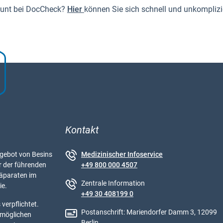
ount bei DocCheck?
Hier
können Sie sich schnell und unkomplizier
Kontakt
ebot von Besins
Medizinischer Infoservice
r der führenden
+49 800 000 4507
äparaten im
Zentrale Information
ie.
+49 30 408199 0
verpflichtet.
Postanschrift: Mariendorfer Damm 3, 12099
tmöglichen
Berlin